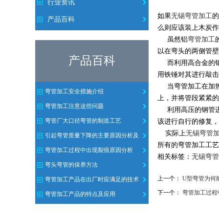
行业资讯
如果
无锡
弯管加工
的
产品百科
么则应该装上木炭作
虽然铝
弯管加工
以在弯头的两侧管壁
产品百科
而利用高合金的钢
用铁锤对其进行敲击
当弯管加工在加热
弯管加工安全措施介绍
上，并将管段紧紧的
弯管加工注意这些问题
利用高压的钢管
弯管厂大口径弯管的制造工艺
该进行自行的修复，
实际上
无锡弯管
引起弯管质量下降的主要原因分析及
所有的弯管加工工艺
注意方法
弯管加工过程中出现裂痕原因分析
相关标签：
无锡弯管
弯头弯管的保养方法
上一个：
U型弯管为何
弯管加工产品在出厂时应满足的技术
下一个：
弯管加工过程
需求
弯管加工产品的特点及应用