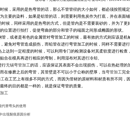
时候，采用的是热弯管的话，那么不管管径的大小如何，都必须按照规定
为主要的染料，如果是铝管的话，则需要利用焦炭作为打底，并在表面铺
的时候，同样采用的是热弯的方式，但是管内是不需要装砂的，并为了更
的位置进行拍打，促使弯曲的部分和管子的端面之间形成椭圆的形状。
管，或者是有色的金属管对
弯管加工
的时候，最有效的方式则应该是机
，避免对弯管造成损伤，而铅管在进行弯管加工的时候，同样不需要进行
上达到一定程度的时候，可以利用专门的检测设备对其柔软度进行检查，
贴合在模具再进行相应的弯制，利用湿布对其进行冷却。
进行
无锡弯管加工
的话，应该保证其表面不会出现损伤，可以在热处理的
而在修磨之后的弯管，其管壁是不可以小于公称的壁厚，当
弯管加工
完全
加工
在工艺上有很多不同的方式，而因为管材的原材料和材质有所不同，
最终的目的都是一样的，就是保证弯管的质量。
加工
能代替弯头的使用
中出现裂痕原因分析