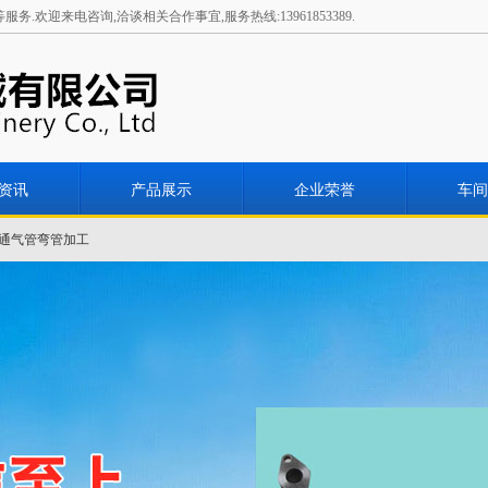
欢迎来电咨询,洽谈相关合作事宜,服务热线:13961853389.
资讯
产品展示
企业荣誉
车间
通气管弯管加工